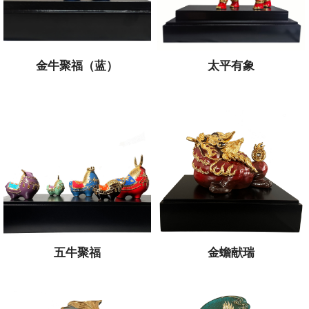
金牛聚福（蓝）
太平有象
五牛聚福
金蟾献瑞