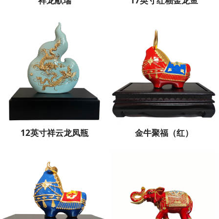
祥龙献瑞
17英寸红釉金龙鱼
12英寸祥云龙凤瓶
金牛聚福（红）