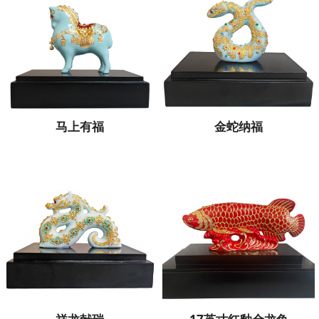
马上有福
金蛇纳福