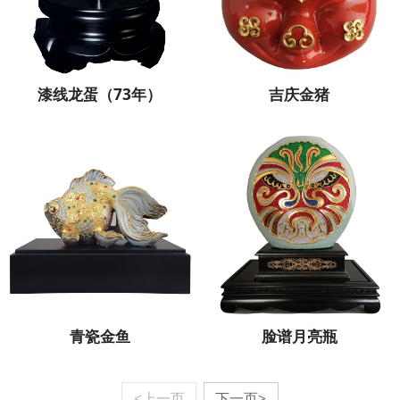
漆线龙蛋（73年）
吉庆金猪
青瓷金鱼
脸谱月亮瓶
<上一页
下一页>