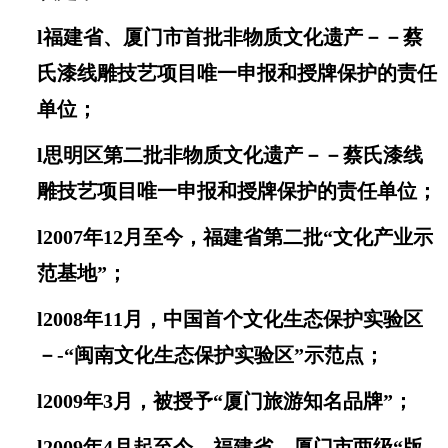
l
福建省、厦门市首批
非物质文化遗产－－蔡
氏漆线雕技艺项目唯一
申报和授牌保护的责任
单位
；
l
思明区第二批
非物质文化遗产－－
蔡氏漆线
雕技艺项目唯一申报和授牌保护的责任单位；
l
2007年12月至今
，
福建省第二批
“
文化产业示
范基地
”
；
l
2008年11月
，
中国首个文化生态保护实验区
－
-“
闽南文化生态保护实验区
”
示范点；
l
2009年3月，
被授予“
厦门旅游知名品牌
”
；
l
2009年4月起至今
，
福建省、厦门市两级
“
版