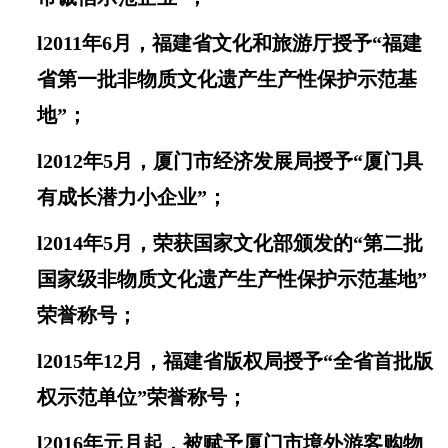
l
2011年6月
，
福建
省文化和旅游厅
授予“福建
省第一批非物质文化遗产生产性保护示范基
地”；
l
2012年5月
，
厦门市经济发展局授予“厦门具
有成长潜力小企业”；
l
2014年5月
，
荣获
国家文化部
颁发的“第二批
国家级非物质文化遗产生产性保护示范基地”
荣誉称号
；
l
2015年
12月，福建省版权局授予
“
全省首批版
权示范单位
”
荣誉称号
；
l
2016年元月起，被赋予厦门市境外游客购物