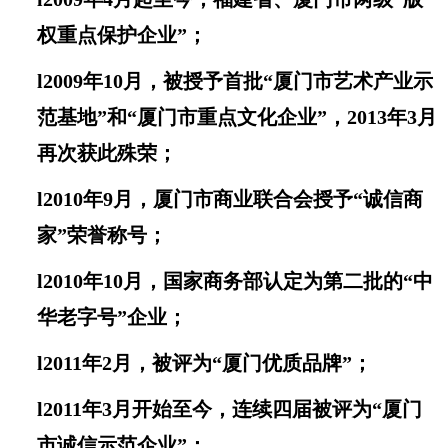
权重点保护企业
”
；
l
2009年10月
，
被授予首批“厦门市艺术产业示
范基地”和“厦门市重点文化企业”
，
2013年3月
再次获此殊荣；
l
2010年9月
，
厦门市商业联合会授予
“
诚信商
家
”
荣誉称号；
l
2010年10月
，
国家商务部认定为第二批的“中
华老字号”企业；
l
2011年2月
，
被评为“厦门优质品牌”；
l
2011年3
月
开始至今
，
连续四届被评为“厦门
市诚信示范企业”；