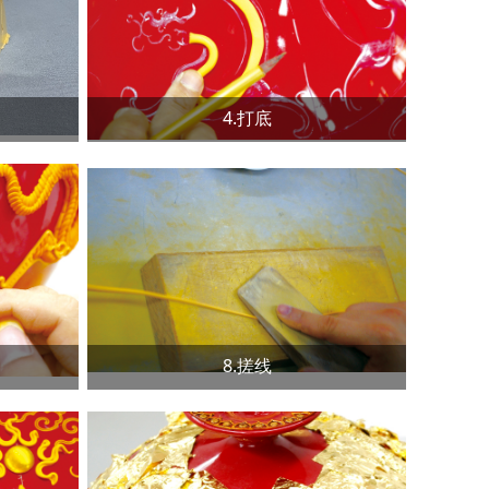
4.打底
8.搓线