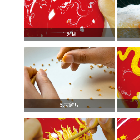
1.起稿
5.搓麟片