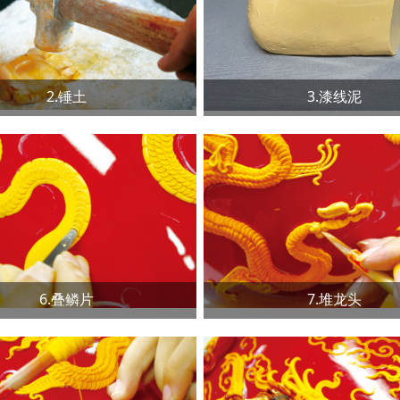
2.锤土
3.漆线泥
6.叠鳞片
7.堆龙头