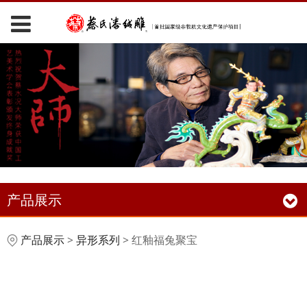
产品展示
红釉福兔聚宝
产品展示
>
异形系列
>
红釉福兔聚宝