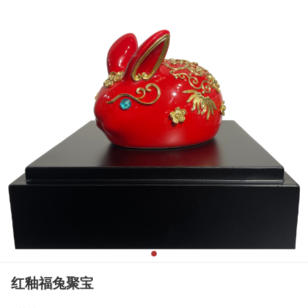
红釉福兔聚宝