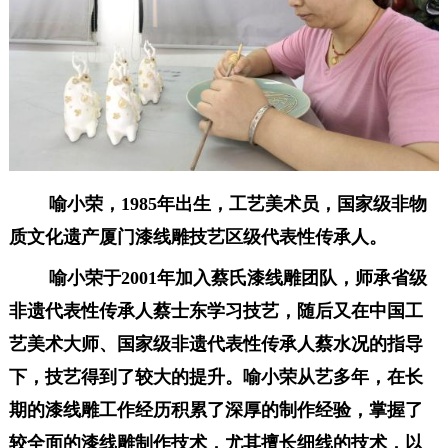
喻小荣，1985年出生，工艺美术员
，
国家级
非物
质文化遗产
厦门
漆线雕
技艺区级代表性
传承人。
喻小荣于2001年加入蔡氏漆线雕团队，
师承省级
非遗代表性传承人蔡士东学习技艺，随后又在中国工
艺美术大师、国家级非遗代表性传承人蔡水况的指导
下，技艺得到了较大的提升
。
喻小荣从艺多年，
在
长
期的漆线雕工作经历积累了深厚的制作经验，掌握了
较全面的漆线雕制作技术，尤其擅长细线的技术，以