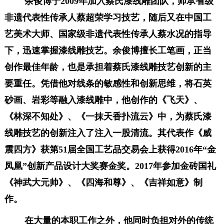
余俊博于2009年加入蔡氏漆线雕团队，师承省级
非遗代表性传承人蔡超荣学习技艺，随后又在中国工
艺美术大师、国家级非遗代表性传承人蔡水况的指导
下，迅速掌握漆线雕技艺。余俊博擅长工笔画，正当
创作最佳年龄，也是承担着蔡氏漆线雕技艺创新的主
要重任。凭借他对线条的敏感性和创新思维，将石英
砂画、岩彩等融入漆线雕中，他创作的《飞天》、
《林深不知处》、《一抹天香扑流云》中，为蔡氏漆
线雕技艺的创新注入了注入一股清流。其代表作《威
震四方》获第51届全国工艺品交易会上获得2016年“金
凤凰”创新产品设计大奖赛金奖。2017年参加金砖国礼
《神武大元帅》、《四海和尊》、《吉祥如意》制
作。
在大量的本职工作之外，他同时负担对外的传统