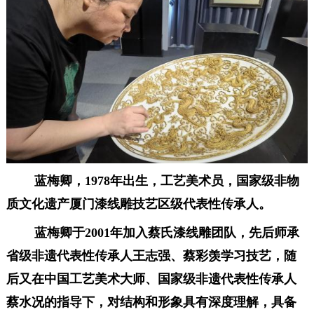
蓝梅卿，1978年出生，工艺美术员
，
国家级
非物
质文化遗产
厦门
漆线雕
技艺区级代表性
传承人。
蓝梅卿
于2001年加入
蔡氏漆线雕
团队
，先后师承
省级非遗代表性传承人王志强、蔡彩羡学习技艺，随
后又在中国工艺美术大师、国家级非遗代表性传承人
蔡水况的指导下，对结构
和
形象
具有深度
理解
，
具备