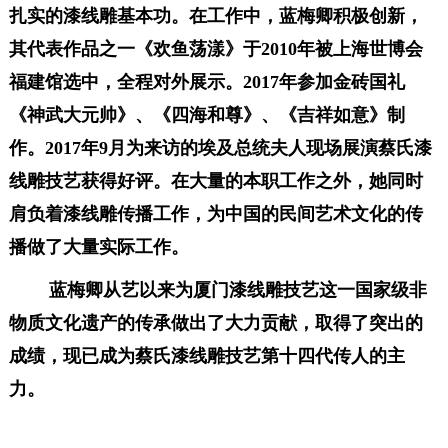
扎实的漆线雕基本功
。
在工作中，蓝梅卿积极创新，
其代表作品之一《欢鱼荡漾》于2010年被上海世博会
福建馆选中，全程对外展示。
2017年参加金砖国礼
《神武大元帅》、《四海和尊》、《吉祥如意》制
作。
2017年9月为来访的埃及总统夫人现场展演蔡氏漆
线雕技艺获得好评。在大量的本职工作之外，她同时
肩负着漆线雕
传播工作
，
为中国的民间艺术文化的传
播做了大量实际工作。
蓝梅
卿
从艺以来为厦门漆线雕技艺这一国家级非
物质文化遗产的传承做出了大力贡献，取得了
突出
的
成绩
，
现
已成为蔡氏漆线雕技艺第十四代传人的主
力。