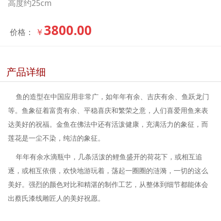
高度约25cm
3800.00
￥
价格：
产品详细
鱼的造型在中国应用非常广，如年年有余、吉庆有余、鱼跃龙门
等。鱼象征着富贵有余、平稳喜庆和繁荣之意，人们喜爱用鱼来表
达美好的祝福。金鱼在佛法中还有活泼健康，充满活力的象征，而
莲花是一尘不染，纯洁的象征。
年年有余水滴瓶中，几条活泼的鲤鱼盛开的荷花下，或相互追
逐，或相互依偎，欢快地游玩着，荡起一圈圈的涟漪，一切的这么
美好。强烈的颜色对比和精湛的制作工艺，从整体到细节都能体会
出蔡氏漆线雕匠人的美好祝愿。