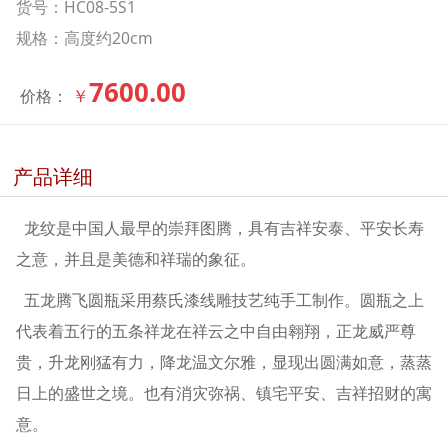
货号：HC08-5S1
规格：高度约20cm
7600.00
￥
价格：
产品详细
龙纹是中国人最早的崇拜图腾，具有吉祥安泰、平安长寿
之意，并且是美德和祥瑞的象征。
五龙腾飞圆瓶采用蔡氏漆线雕技艺纯手工制作。圆瓶之上
代表着五行的五条祥龙在祥云之中自由翱翔，正龙威严尊
贵，升龙刚猛有力，降龙温文尔雅，显现出圆满如意，蒸蒸
日上的盛世之境。也有消灾弥祸、镇宅平安、吉祥招财的寓
意。