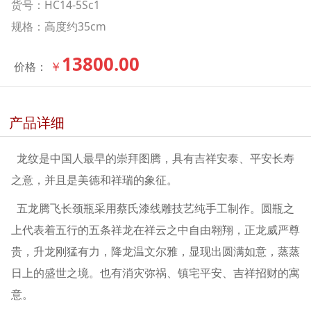
货号：HC14-5Sc1
规格：高度约35cm
13800.00
￥
价格：
产品详细
龙纹是中国人最早的崇拜图腾，具有吉祥安泰、平安长寿
之意，并且是美德和祥瑞的象征。
五龙腾飞长颈瓶采用蔡氏漆线雕技艺纯手工制作。圆瓶之
上代表着五行的五条祥龙在祥云之中自由翱翔，正龙威严尊
贵，升龙刚猛有力，降龙温文尔雅，显现出圆满如意，蒸蒸
日上的盛世之境。也有消灾弥祸、镇宅平安、吉祥招财的寓
意。