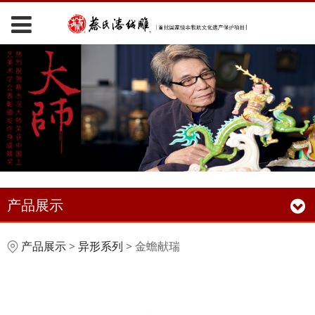
产品展示
金蟾献瑞
产品展示
>
异形系列
>
金蟾献瑞